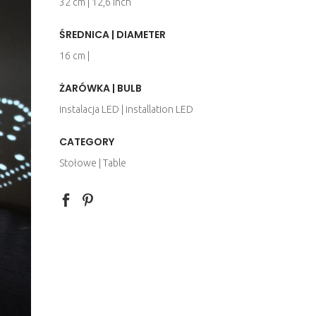
32 cm | 12,6 inch
ŚREDNICA | DIAMETER
16 cm |
ŻARÓWKA | BULB
instalacja LED | installation LED
CATEGORY
Stołowe | Table