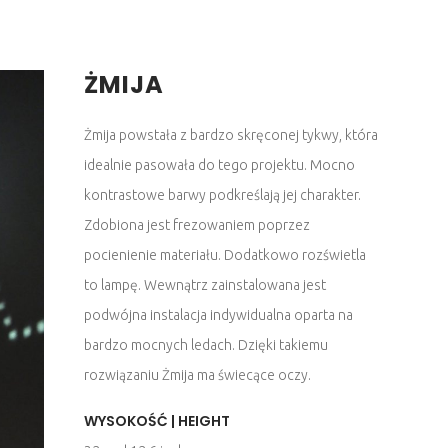
ŻMIJA
Żmija powstała z bardzo skręconej tykwy, która
idealnie pasowała do tego projektu. Mocno
kontrastowe barwy podkreślają jej charakter.
Zdobiona jest frezowaniem poprzez
pocienienie materiału. Dodatkowo rozświetla
to lampę. Wewnątrz zainstalowana jest
podwójna instalacja indywidualna oparta na
bardzo mocnych ledach. Dzięki takiemu
rozwiązaniu Żmija ma świecące oczy.
WYSOKOŚĆ | HEIGHT